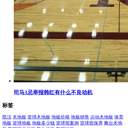
司马3忌举报韩红有什么不良动机
标签
凯洁
木地板
篮球木地板
地板价格
地板销售
运动木地板
体育
地板
篮球地板
地板多少钱
篮球馆案例
篮球馆保养
舞台木地