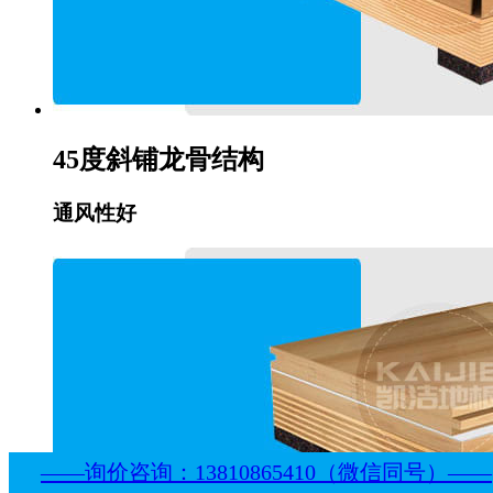
45度斜铺龙骨结构
通风性好
——询价咨询：13810865410（微信同号）——