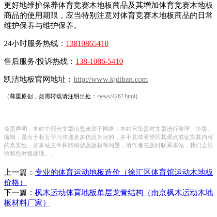
更好地维护保养体育竞赛木地板商品及其增加体育竞赛木地板
商品的使用期限，应当特别注意对体育竞赛木地板商品的日常
维护保养与维护保养。
24小时服务热线：
13810865410
售后服务/投诉热线：
138-1086-5410
凯洁地板官网地址：
http://www.kjdiban.com
（尊重原创，如需转载请注明出处：
/news/4267.html
）
免责声明：本站中部分文章信息来源于网络，本站只负责对文章进行整理、排版、
编辑，是出于相互学习传递更多信息为目的，并不意味着赞同其观点或证实其内容
的真实性，如本站文章和转稿涉及版权等问题，请作者在及时联系本站，我们会尽
快和您对接处理。。
上一篇：
专业的体育运动地板造价（徐汇区体育馆运动木地板
价格）
下一篇：
枫木运动体育地板单层龙骨结构（南京枫木运动木地
板材料厂家）