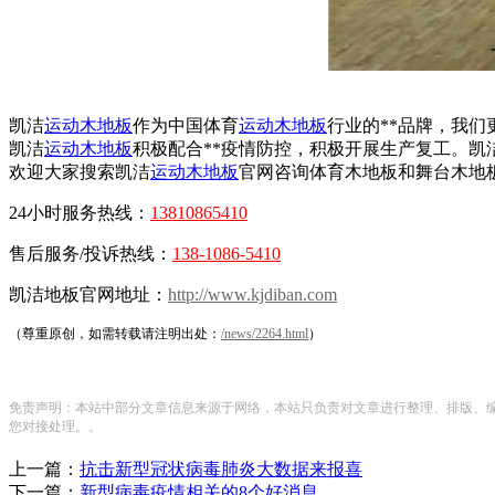
凯洁
运动木地板
作为中国体育
运动木地板
行业的**品牌，我们
凯洁
运动木地板
积极配合**疫情防控，积极开展生产复工。凯
欢迎大家搜索凯洁
运动木地板
官网咨询体育木地板和舞台木地
24小时服务热线：
13810865410
售后服务/投诉热线：
138-1086-5410
凯洁地板官网地址：
http://www.kjdiban.com
（尊重原创，如需转载请注明出处：
/news/2264.html
）
免责声明：本站中部分文章信息来源于网络，本站只负责对文章进行整理、排版、
您对接处理。。
上一篇：
抗击新型冠状病毒肺炎大数据来报喜
下一篇：
新型病毒疫情相关的8个好消息