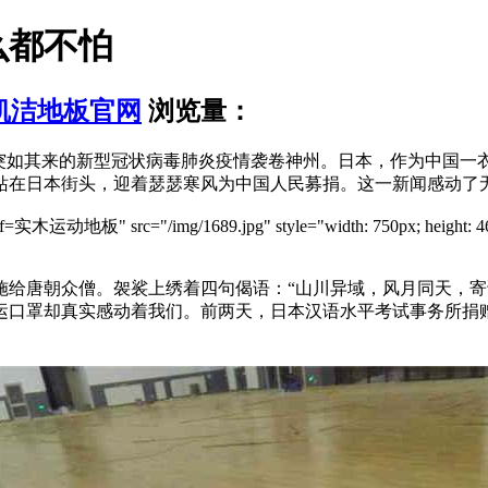
么都不怕
凯洁地板官网
浏览量：
一场突如其来的新型冠状病毒肺炎疫情袭卷神州。日本，作为中国
站在日本街头，迎着瑟瑟寒风为中国人民募捐。这一新闻感动了
实木运动地板" src="/img/1689.jpg" style="width: 750px; height: 46
施给唐朝众僧。袈裟上绣着四句偈语：“山川异域，风月同天，寄
口罩却真实感动着我们。前两天，日本汉语水平考试事务所捐赠给