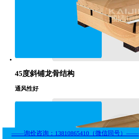
45度斜铺龙骨结构
通风性好
——询价咨询：13810865410（微信同号）——