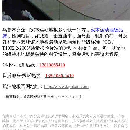
乌鲁木齐企口实木运动地板多少钱一平方，
实木运动地板品
牌
，检测项目，如减震，垂直曲率，面弯曲，轧制负荷，球反
弹和专业篮球馆木地板滑动系数均超过**级标准（GB /
T1992.2-2005“质量检验标准的运动木地板”）高。每一块富恒
的组装木地板是独特的科学设计，避免运动伤害较大程度。
24小时服务热线：
13810865410
售后服务/投诉热线：
138-1086-5410
凯洁地板官网地址：
http://www.kjdiban.com
（尊重原创，如需转载请注明出处：
/news/3965.html
）
免责声明：本站中部分文章信息来源于网络，本站只负责对文章进行整理、排版、
编辑，是出于相互学习传递更多信息为目的，并不意味着赞同其观点或证实其内容
的真实性，如本站文章和转稿涉及版权等问题，请作者在及时联系本站，我们会尽