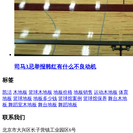
司马3忌举报韩红有什么不良动机
标签
凯洁
木地板
篮球木地板
地板价格
地板销售
运动木地板
体育
地板
篮球地板
地板多少钱
篮球馆案例
篮球馆保养
舞台木地
板
舞蹈室木地板
舞台地板
舞蹈地板
联系我们
北京市大兴区长子营镇工业园区6号