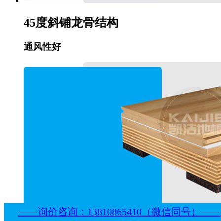
45度斜铺龙骨结构
通风性好
——询价咨询：13810865410（微信同号）——