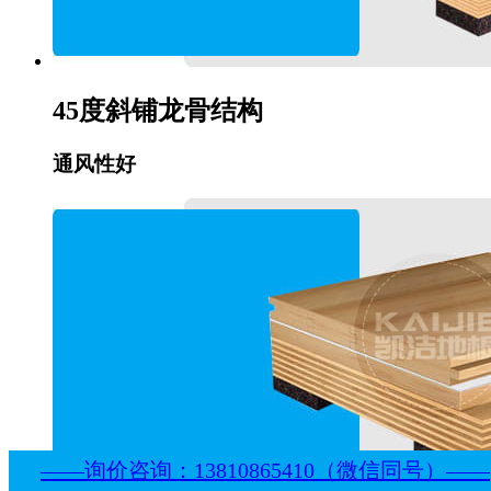
45度斜铺龙骨结构
通风性好
——询价咨询：13810865410（微信同号）——