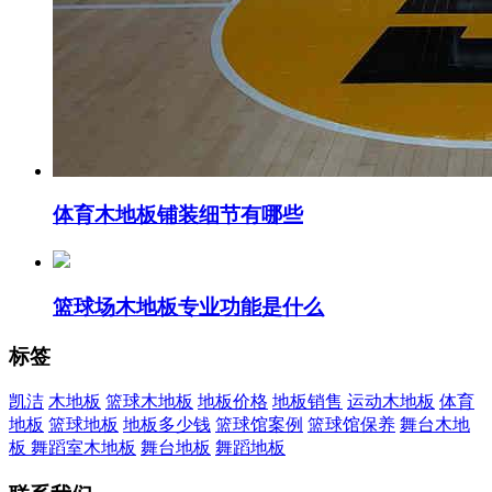
体育木地板铺装细节有哪些
篮球场木地板专业功能是什么
标签
凯洁
木地板
篮球木地板
地板价格
地板销售
运动木地板
体育
地板
篮球地板
地板多少钱
篮球馆案例
篮球馆保养
舞台木地
板
舞蹈室木地板
舞台地板
舞蹈地板