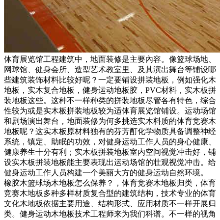
体育展览馆工程建筑中，地面装修是主要內容。像篮球场地、
网球馆、健身会所、造型艺术教室里、及其演出舞台等铺设哪
些建筑装饰材料比较好呢？一定要铺设拼装地板，例如强化木
地板，实木复合地板，健身运动地板胶，PVC材料，实木板拼
装地板这些。这种不一样种类的拼装地板尽管各有特色，综合
性较为或是实木板拼装地板较为适体育展览馆铺设。运动场馆
和剧场演出舞台，地面装修为何多挑选实木料质的体育竞赛木
地板呢？这实木板原材料独有的芬芳酊化学物质具备调整神经
系统，镇定、助眠的功效，对健身运动工作人员的身心健康、
健康养生十分有利；实木板拼装地板室内空间视觉冲击好，铺
设实木板拼装地板能主要表现出运动场馆的壮观视觉冲击。给
健身运动工作人员构建一个美丽大方的健身运动自然环境。
橡胶木篮球场木地板怎么保养？，体育竞赛木地板归类，体育
竞赛木地板多种多样材质复合型的建筑结构，技术专业的体育
文化木地板依据主要用途、结构形式、应用材质不一样开展归
类。健身运动木地板技术工程师来为我们科谱。不一样的视角