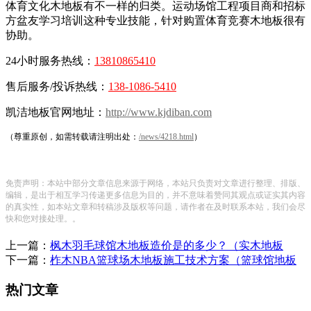
体育文化木地板有不一样的归类。运动场馆工程项目商和招标
方盆友学习培训这种专业技能，针对购置体育竞赛木地板很有
协助。
24小时服务热线：
13810865410
售后服务/投诉热线：
138-1086-5410
凯洁地板官网地址：
http://www.kjdiban.com
（尊重原创，如需转载请注明出处：
/news/4218.html
）
免责声明：本站中部分文章信息来源于网络，本站只负责对文章进行整理、排版、
编辑，是出于相互学习传递更多信息为目的，并不意味着赞同其观点或证实其内容
的真实性，如本站文章和转稿涉及版权等问题，请作者在及时联系本站，我们会尽
快和您对接处理。。
上一篇：
枫木羽毛球馆木地板造价是的多少？（实木地板
下一篇：
柞木NBA篮球场木地板施工技术方案（篮球馆地板
热门文章